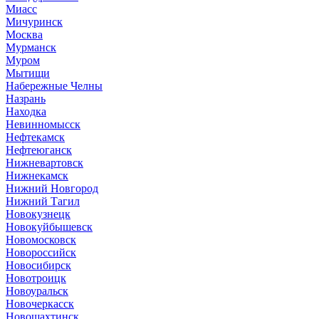
Миасс
Мичуринск
Москва
Мурманск
Муром
Мытищи
Набережные Челны
Назрань
Находка
Невинномысск
Нефтекамск
Нефтеюганск
Нижневартовск
Нижнекамск
Нижний Новгород
Нижний Тагил
Новокузнецк
Новокуйбышевск
Новомосковск
Новороссийск
Новосибирск
Новотроицк
Новоуральск
Новочеркасск
Новошахтинск