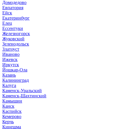
Домодедово
Евпатория
Ейск
Екатеринбург
Елец
Ессентуки
Железногорск
Жуковский
Зеленодольск
Златоуст
Иваново
Ижевск
Иркутск
Йошкар-Ола
Казань
Калининград
Калуга
Каменск-Уральский
Каменск-Шахтинский
Камышин
Канск
Каспийск
Кемерово
Керчь
Кинешма