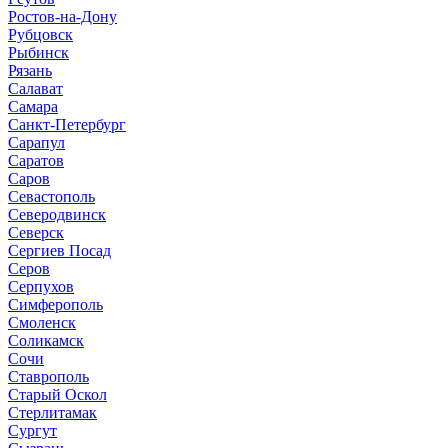
Ростов-на-Дону
Рубцовск
Рыбинск
Рязань
Салават
Самара
Санкт-Петербург
Сарапул
Саратов
Саров
Севастополь
Северодвинск
Северск
Сергиев Посад
Серов
Серпухов
Симферополь
Смоленск
Соликамск
Сочи
Ставрополь
Старый Оскол
Стерлитамак
Сургут