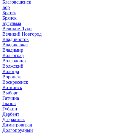
Благовещенск
Бор
Братск
Брянск
Бугульма
Великие Луки
Великий Новгород
Владивосток
Владикавказ
Владимир
Волгоград
Волгодонск
Волжский
Вологда
Воронеж
Воскресенск
Воткинск
Выборг
Гатчина
Глазов
Губкин
Дербент
Дзержинск
Димитровград
Долгопрудный