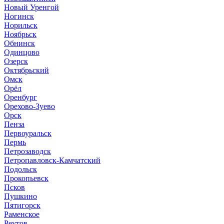
Новый Уренгой
Ногинск
Норильск
Ноябрьск
Обнинск
Одинцово
Озерск
Октябрьский
Омск
Орёл
Оренбург
Орехово-Зуево
Орск
Пенза
Первоуральск
Пермь
Петрозаводск
Петропавловск-Камчатский
Подольск
Прокопьевск
Псков
Пушкино
Пятигорск
Раменское
Реутов