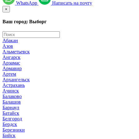
WhatsApp
Написать на почту
×
Ваш город: Выборг
Абакан
Азов
Альметьевск
Ангарск
Арзамас
Армавир
Артем
Архангельск
Астрахань
Ачинск
Балаково
Балашов
Барнаул
Батайск
Белгород
Бердск
Березники
Бийск