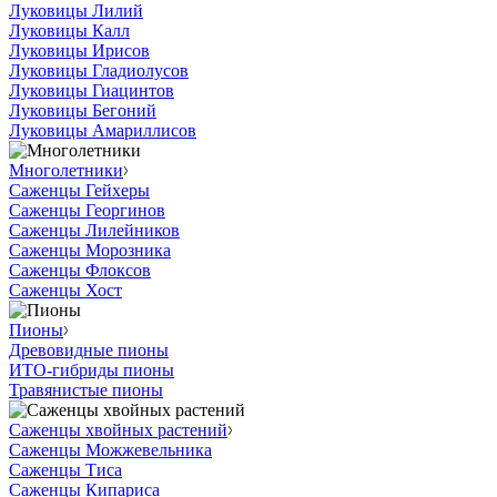
Луковицы Лилий
Луковицы Калл
Луковицы Ирисов
Луковицы Гладиолусов
Луковицы Гиацинтов
Луковицы Бегоний
Луковицы Амариллисов
Многолетники
Саженцы Гейхеры
Саженцы Георгинов
Саженцы Лилейников
Саженцы Морозника
Саженцы Флоксов
Саженцы Хост
Пионы
Древовидные пионы
ИТО-гибриды пионы
Травянистые пионы
Саженцы хвойных растений
Саженцы Можжевельника
Саженцы Тиса
Саженцы Кипариса