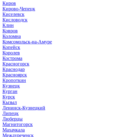
Киров
Кирово-Чепецк
Киселевск
Кисловодск
Клин
Ковров
Коломна
Комсомольск-на-Амуре
Копейск
Королев
Кострома
Красногорск
Краснодар
Красноярск
Кропоткин
Кузнецк
Курган
Курск
Кызыл
Ленинск-Кузнецкий
Липецк
Люберцы
Магнитогорск
Махачкала
Междуреченск