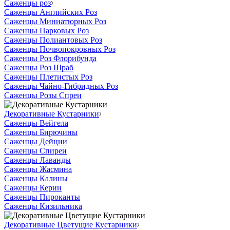
Саженцы роз
Саженцы Английских Роз
Саженцы Миниатюрных Роз
Саженцы Парковых Роз
Саженцы Полиантовых Роз
Саженцы Почвопокровных Роз
Саженцы Роз Флорибунда
Саженцы Роз Шраб
Саженцы Плетистых Роз
Саженцы Чайно-Гибридных Роз
Саженцы Розы Спреи
Декоративные Кустарники
Саженцы Вейгела
Саженцы Бирючины
Саженцы Дейции
Саженцы Спиреи
Саженцы Лаванды
Саженцы Жасмина
Саженцы Калины
Саженцы Керии
Саженцы Пироканты
Саженцы Кизильника
Декоративные Цветущие Кустарники