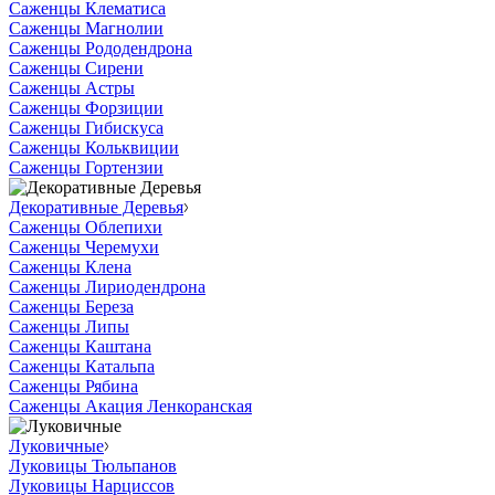
Саженцы Клематиса
Саженцы Магнолии
Саженцы Рододендрона
Саженцы Сирени
Саженцы Астры
Саженцы Форзиции
Саженцы Гибискуса
Саженцы Кольквиции
Саженцы Гортензии
Декоративные Деревья
Саженцы Облепихи
Саженцы Черемухи
Саженцы Клена
Саженцы Лириодендрона
Саженцы Береза
Саженцы Липы
Саженцы Каштана
Саженцы Катальпа
Саженцы Рябина
Саженцы Акация Ленкоранская
Луковичные
Луковицы Тюльпанов
Луковицы Нарциссов